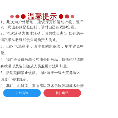
温馨提示
1、此次为户外活动，建议穿宽松运动衣物、速干
衣，爬山必须是登山鞋，请对自己的双脚负责。
2、本次活动为集体活动，请勿擅自离队;如有急事
请跟带队教练和贵公司负责人沟通。
3、山区气温多变，请注意防寒保暖，夏季避免中
暑。
4、我们会提供药箱和常用外用药品，特殊药品请随
身携带以及告知随从人员服用方法和剂量。
5、活动期间禁止饮酒。山区属于一级火灾危险区，
请遵守法律规定。
6、孕妇、心脏病、高血压以及术后恢复期等多种情
况，禁止参加活动项目执行，如有特殊情况，请活
在线咨询
拨打电话
动前告知带团教练或领队。
7、山区树木花草较多，请注意蚊虫叮咬，或携带防
叮咬花露水等。