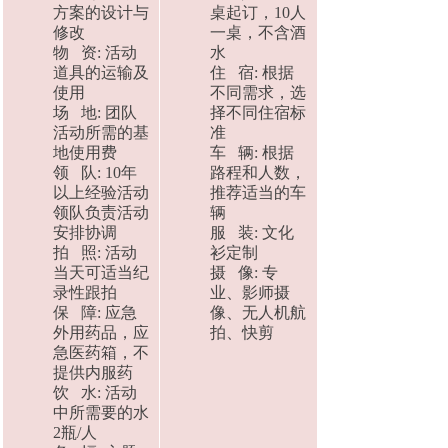
方案的设计与
桌起订，10人
修改
一桌，不含酒
物 资: 活动
水
道具的运输及
住 宿: 根据
使用
不同需求，选
场 地: 团队
择不同住宿标
活动所需的基
准
地使用费
车 辆: 根据
领 队: 10年
路程和人数，
以上经验活动
推荐适当的车
领队负责活动
辆
安排协调
服 装: 文化
拍 照: 活动
衫定制
当天可适当纪
摄 像: 专
录性跟拍
业、影师摄
保 障: 应急
像、无人机航
外用药品，应
拍、快剪
急医药箱，不
提供内服药
饮 水: 活动
中所需要的水
2瓶/人