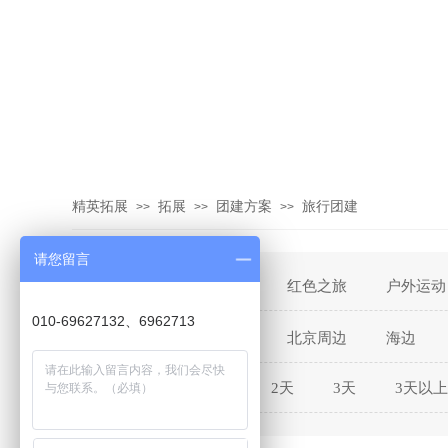
精英拓展
拓展
团建方案
旅行团建
>>
>>
>>
请您留言
清凉夏日
红色之旅
户外运动
热门主题：
010-69627132、6962713
北京郊区
北京周边
海边
团建地点：
1天
2天
3天
3天以上
团建时间：