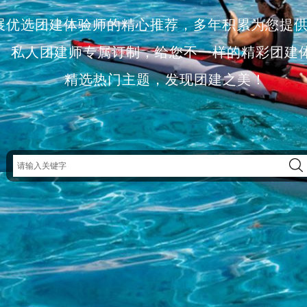
展优选团建体验师的精心推荐，多年积累为您提
私人团建师专属订制，给您不一样的精彩团建
精选热门主题，发现团建之美！