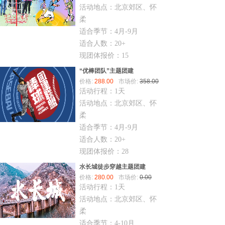
活动地点：北京郊区、怀
柔
适合季节：4月-9月
适合人数：20+
现团体报价：15
“优棒团队”主题团建
价格:
288.00
市场价:
358.00
活动行程：1天
活动地点：北京郊区、怀
柔
适合季节：4月-9月
适合人数：20+
现团体报价：28
水长城徒步穿越主题团建
价格:
280.00
市场价:
0.00
活动行程：1天
活动地点：北京郊区、怀
柔
适合季节：4-10月