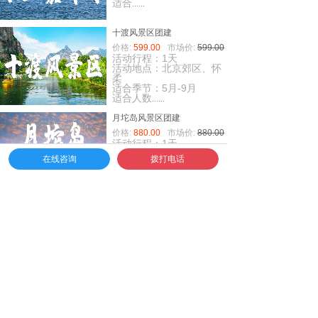
适合
......
十渡风景区团建
价格:
599.00
市场价:
599.00
活动行程：1天
活动地点：北京郊区、怀
柔
适合季节：5月-9月
适合人数
......
月坨岛风景区团建
价格:
880.00
市场价:
880.00
活动行程：1天
活动地点：河北唐山
在线咨询
拨打电话
适合季节：5月-9月
适合人数：20
......
北戴河沙滩主题团建
价格:
1280.00
市场价:
1280.00
活动行程：1天
活动地点：河北北戴河
适合季节：5月-9月
适合人数：2
......
古北水镇主题团建
价格:
698.00
市场价:
698.00
活动行程：1-2天