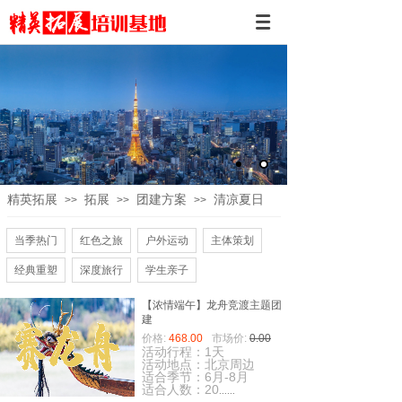
精英拓展
拓展
团建方案
清凉夏日
>>
>>
>>
当季热门
红色之旅
户外运动
主体策划
经典重塑
深度旅行
学生亲子
【浓情端午】龙舟竞渡主题团
建
价格:
468.00
市场价:
0.00
活动行程：1天
活动地点：北京周边
适合季节：6月-8月
适合人数：20
......