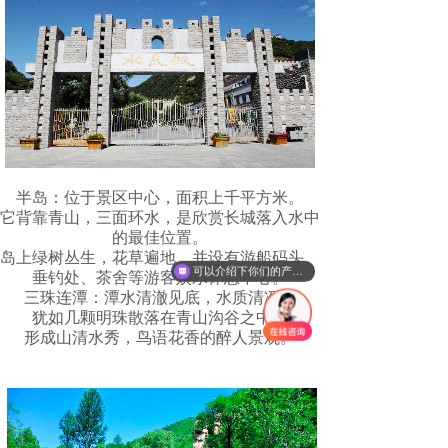
半岛：位于景区中心，面积上千平方米。
它背靠青山，三面环水，是欣赏长城落入水中
的最佳位置。
岛上绿树丛生，花草遍地，并设有游船码头、
可以介绍下你们的产品么
垂钓处、茶舍等游客娱乐休息中心。
三珠连潭：潭水清澈见底，水质清冽。
犹如几颗明珠散落在青山沟谷之中。
形成山清水秀，鸟语花香的醉人景观。