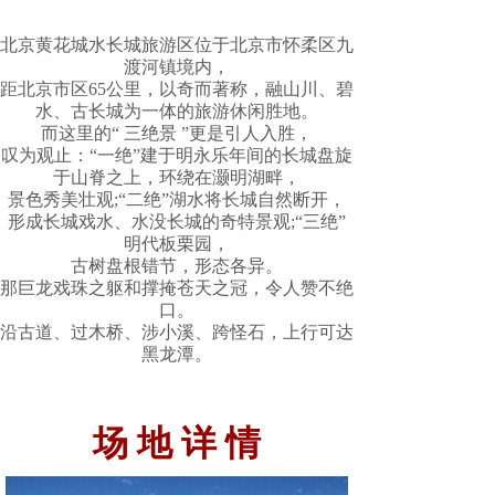
北京黄花城水长城旅游区位于北京市怀柔区九
渡河镇境内，
距北京市区65公里，以奇而著称，融山川、碧
水、古长城为一体的旅游休闲胜地。
而这里的“ 三绝景 ”更是引人入胜，
叹为观止：“一绝”建于明永乐年间的长城盘旋
于山脊之上，环绕在灏明湖畔，
景色秀美壮观;“二绝”湖水将长城自然断开，
形成长城戏水、水没长城的奇特景观;“三绝”
明代板栗园，
古树盘根错节，形态各异。
那巨龙戏珠之躯和撑掩苍天之冠，
令人赞不绝
口。
沿古道、过木桥、涉小溪、跨怪石，上行可达
黑龙潭。
场 地 详 情