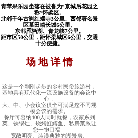
青苹果乐园坐落在被誉为“京城后花园之
称”怀柔区。
北邻千年古刹红螺寺3公里、西邻著名景
区慕田峪长城6公里、
东邻雁栖湖、青龙峡7公里。
距市区50公里，距怀柔城区6公里，交通
十分便捷。
场 地 详 情
这是一个刚刚起步的乡村民俗旅游村，
基地具有现代化一流设施设备的会议中
心，
大、中、小会议室俱全可满足您不同规
模会议的需求。
餐厅可容纳400人同时就餐，农家系列
菜、铁锅灶、烧烤虹鳟鱼、私房菜系让
您一饱口福。
宽敞明亮、装潢典雅的湖景房、