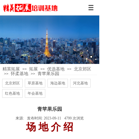
精英拓展
拓展
优选基地
北京郊区
>>
>>
>>
怀柔基地
青苹果乐园
>>
>>
北京郊区
草原基地
海边基地
河北基地
红色基地
年会基地
青苹果乐园
来源:
发布时间:
2023-09-11
4799
次浏览
场 地 介 绍