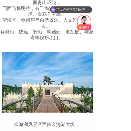
面青山环绕，
四面飞檐明柱，有千岛湖的湖观山色，湖光
可以介绍下你们的产品么
塔、金花公主墓、
望海亭、锯齿崖等自然景观、人文景观数十
处。
有游船、快艇、帆船、脚踏船、电瓶船、赛龙
舟等娱乐项目。
金海湖风景区西依金海湖大坝，