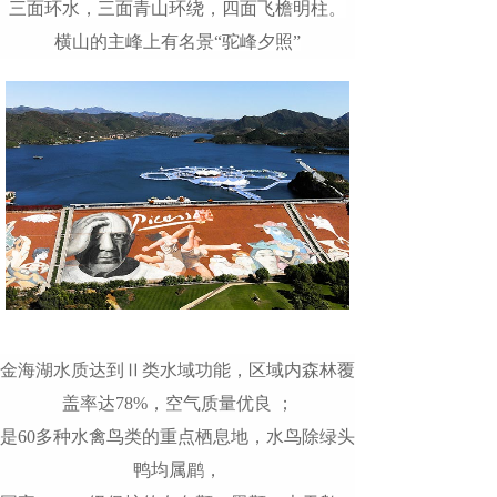
三面环水，三面青山环绕，四面飞檐明柱。
横山的主峰上有名景“
驼峰夕照
”
金海湖水质达到Ⅱ类水域功能，区域内森林覆
盖率达78%，空气质量优良 ；
是60多种水禽鸟类的重点栖息地，水鸟除绿头
鸭均属鹛，