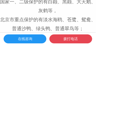
国家一、二级保护的有白颧、黑颧、大天鹅、
灰鹤等，
北京市重点保护的有淡水海鸥、苍鹭、鸳鸯、
普通沙鸭、绿头鸭、普通翠鸟等；
金海湖鱼类品种繁多，既有鱼、武昌鱼、
在线咨询
拨打电话
也有金海特产鲤鱼、白鲢、花鲢、鲫鱼、鱼、
等；是北京第三大红叶观赏区。